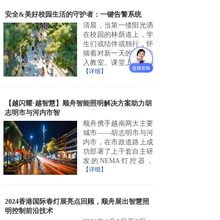
安全&美好校园生活的守护者：一键告警系统
清晨，当第一缕阳光洒
在校园的林荫道上，学
生们或结伴或独行，怀
揣着对新一天的期待步
入教室。课堂上，老师
【详细】
【越闪耀·越智慧】顺舟智能照明解决方案助力胡
志明市与河内市智
顺舟携手越南两大主要
城市——胡志明市与河
内市，在市政道路上成
功部署了上千套自主研
发的NEMA灯控器，
【详细】
2024香港国际春灯展亮点回顾，顺舟展出智慧照
明控制前沿技术