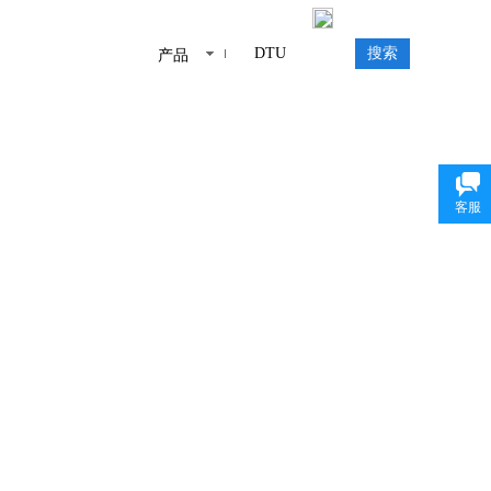
中文
/
E
N
搜索
产品
客服